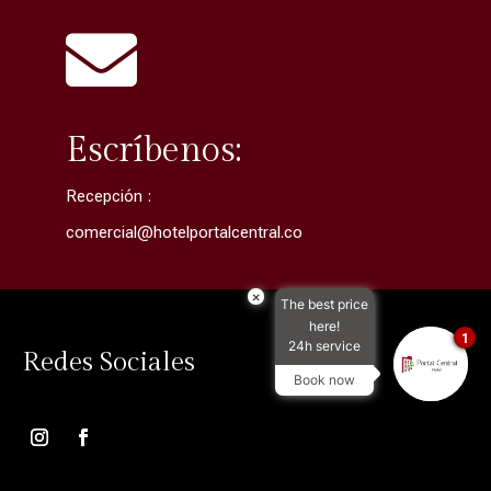

Escríbenos:
Recepción :
comercial@hotelportalcentral.co
×
The best price
here!
1
24h service
Redes Sociales
Book now