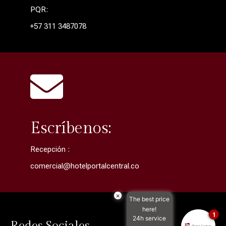
PQR:
+57 311 3487078

Escríbenos:
Recepción :
comercial@hotelportalcentral.co
×
The best price
here!
1
24h service
Redes Sociales